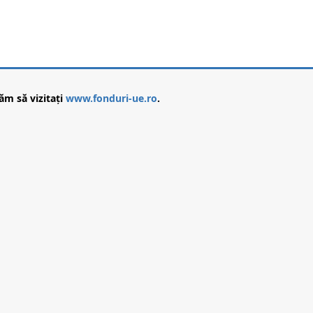
ăm să vizitați
www.fonduri-ue.ro
.